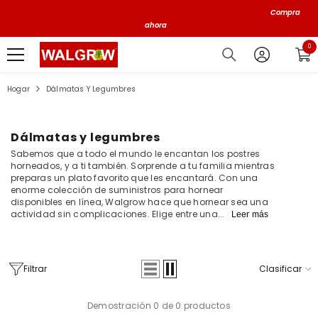
10% DE DESCUENTO – Usa el código
NEW10PRES
Compra
ahora
0 e
0
Hogar
Dálmatas Y Legumbres
Dálmatas y legumbres
Sabemos que a todo el mundo le encantan los postres
horneados, y a ti también. Sorprende a tu familia mientras
preparas un plato favorito que les encantará. Con una
enorme colección de suministros para hornear
disponibles en línea, Walgrow hace que hornear sea una
actividad sin complicaciones. Elige entre una...
Leer más
Filtrar
Clasificar
Demostración 0 de 0 productos